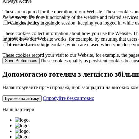
Always Active
These are required for the operation of our Website. These cookies and
Performance Cookies
are related to the core functionality of the website and related servic
browsing activities in a single session, keeping you logged in while 
Cookies policy toggle
These cookies collect information about how you use the Website. The
Targeting Cookies
improve how our Website works, for example, by ensuring that users c
improve and are session cookies which are erased when you close yo
Cookies policy toggle
These cookies record your visit to our Website, for example, the pages
websites you visit. These cookies qualify as persistent cookies becaus
Save Preferences
Допомогаємо готелям з легкістю збіль
Налаштовувайте прямі продажі, щоб заощадити на високих ком
Спробуйте безкоштовно
Будемо на зв'язку
Наші партнери