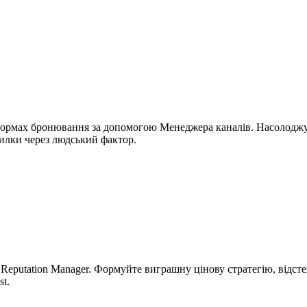
тформах бронювання за допомогою Менеджера каналів. Насолоджу
милки через людський фактор.
 Reputation Manager. Формуйте виграшну цінову стратегію, відст
t.