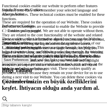
Functional cookies enable our website to perform other features
Strictly Necessary Cookies
requested you. They also remember your selected language and
Always Active
other preferences. These technical cookies must be enabled for these
functions.
These are required for the operation of our Website. These cookies
Performance Cookies
and other technologies are essential to enable the Website to provide
the features you requested. We are not able to operate without them.
Cookies policy toggle
They are related to the core functionality of the website and related
These cookies collect information about how you use the Website.
services such as but not limited to sign in, and manage your account,
Targeting Cookies
These allow us to recognize and count the number of users of our
authentication during the log-in and ensuring secure access,
Website and see how such users navigate through our Website. This
Cookies policy toggle
maintaining browsing activities in a single session, keeping you
helps to improve how our Website works, for example, by ensuring
logged in while using, and allowing searching through the Website.
These cookies record your visit to our Website, for example, the
that users can find what they are looking for easily. These cookies
These cookies are session cookies that are erased when you close
pages you have visited, and the links you have followed to
Save Preferences
are used to understand how you get to our Website and highlight
your browser.
recognize you as a previous visitor and to track your activity on the
areas we can improve and are session cookies which are erased
Website and other websites you visit. These cookies qualify as
when you close your browser.
Bilgi Tabanı
persistent cookies because they remain on your device for us to use
during a next visit to our Website. You can delete these cookies via
Çözümlerimizin en büyük özelliklerini
your browser settings.
keşfet. İhtiyacın olduğu anda yardım al.