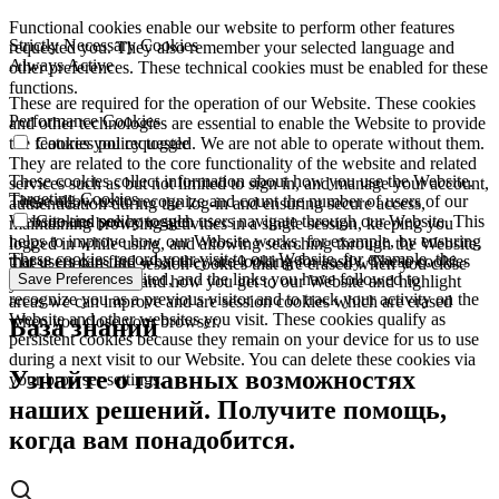
Functional cookies enable our website to perform other features
Strictly Necessary Cookies
requested you. They also remember your selected language and
Always Active
other preferences. These technical cookies must be enabled for these
functions.
These are required for the operation of our Website. These cookies
Performance Cookies
and other technologies are essential to enable the Website to provide
the features you requested. We are not able to operate without them.
Cookies policy toggle
They are related to the core functionality of the website and related
These cookies collect information about how you use the Website.
services such as but not limited to sign in, and manage your account,
Targeting Cookies
These allow us to recognize and count the number of users of our
authentication during the log-in and ensuring secure access,
Website and see how such users navigate through our Website. This
Cookies policy toggle
maintaining browsing activities in a single session, keeping you
helps to improve how our Website works, for example, by ensuring
logged in while using, and allowing searching through the Website.
These cookies record your visit to our Website, for example, the
that users can find what they are looking for easily. These cookies
These cookies are session cookies that are erased when you close
pages you have visited, and the links you have followed to
Save Preferences
are used to understand how you get to our Website and highlight
your browser.
recognize you as a previous visitor and to track your activity on the
areas we can improve and are session cookies which are erased
Website and other websites you visit. These cookies qualify as
when you close your browser.
База знаний
persistent cookies because they remain on your device for us to use
during a next visit to our Website. You can delete these cookies via
Узнайте о главных возможностях
your browser settings.
наших решений. Получите помощь,
когда вам понадобится.