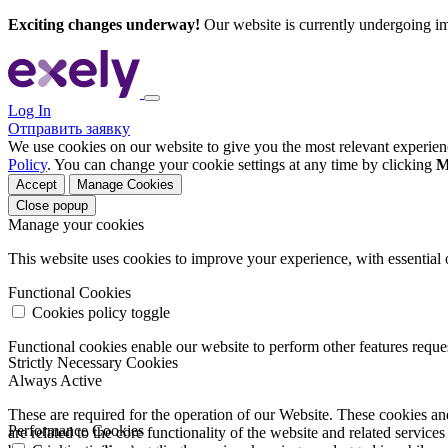
Exciting changes underway!
Our website is currently undergoing i
Log In
Отправить заявку
We use cookies on our website to give you the most relevant experien
Policy
. You can change your cookie settings at any time by clicking
M
Accept
Manage Cookies
Close popup
Manage your cookies
This website uses cookies to improve your experience, with essential 
Functional Cookies
Cookies policy toggle
Functional cookies enable our website to perform other features requ
Strictly Necessary Cookies
Always Active
These are required for the operation of our Website. These cookies and
Performance Cookies
are related to the core functionality of the website and related servic