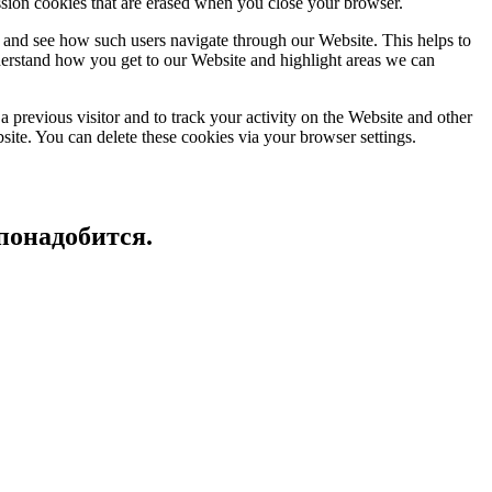
ssion cookies that are erased when you close your browser.
 and see how such users navigate through our Website. This helps to
derstand how you get to our Website and highlight areas we can
 previous visitor and to track your activity on the Website and other
bsite. You can delete these cookies via your browser settings.
понадобится.