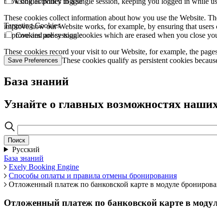
browsing activities in a single session, keeping you logged in while 
Cookies policy toggle
These cookies collect information about how you use the Website. The
Targeting Cookies
improve how our Website works, for example, by ensuring that users c
improve and are session cookies which are erased when you close yo
Cookies policy toggle
These cookies record your visit to our Website, for example, the pages
websites you visit. These cookies qualify as persistent cookies becaus
Save Preferences
База знаний
Узнайте о главных возможностях наших
Русский
База знаний
Exely Booking Engine
Способы оплаты и правила отмены бронирования
Отложенный платеж по банковской карте в модуле бронирован
Отложенный платеж по банковской карте в модул