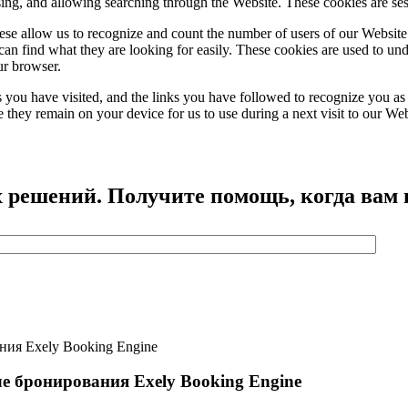
using, and allowing searching through the Website. These cookies are se
se allow us to recognize and count the number of users of our Website
an find what they are looking for easily. These cookies are used to un
ur browser.
 you have visited, and the links you have followed to recognize you as a
e they remain on your device for us to use during a next visit to our We
 решений. Получите помощь, когда вам 
ия Exely Booking Engine
е бронирования Exely Booking Engine